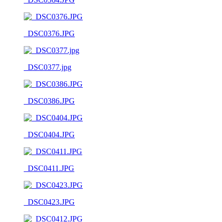
_DSC0376.JPG
_DSC0377.jpg
_DSC0386.JPG
_DSC0404.JPG
_DSC0411.JPG
_DSC0423.JPG