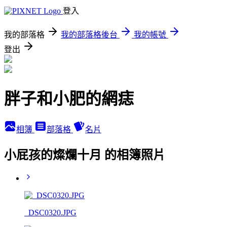
登入
我的部落格
我的部落格後台
我的帳號
登出
胖子和小肥的網痣
相簿
部落格
名片
小屁孩的燦爛十月 的相簿照片
_DSC0320.JPG