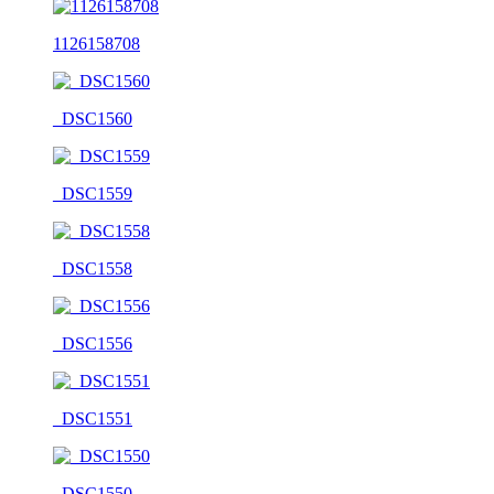
1126158708
_DSC1560
_DSC1559
_DSC1558
_DSC1556
_DSC1551
_DSC1550