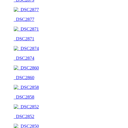
_DSC2877
_DSC2871
_DSC2874
_DSC2860
_DSC2858
_DSC2852