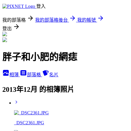
登入
我的部落格
我的部落格後台
我的帳號
登出
胖子和小肥的網痣
相簿
部落格
名片
2013年12月 的相簿照片
_DSC2361.JPG