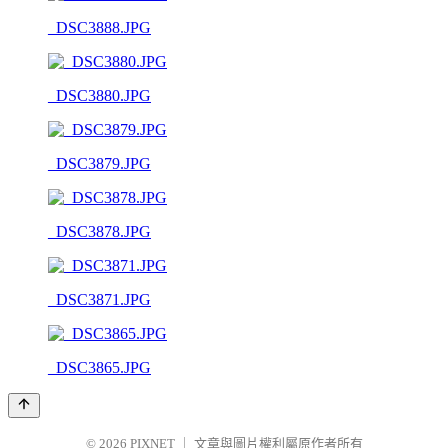
_DSC3888.JPG
_DSC3880.JPG
_DSC3879.JPG
_DSC3878.JPG
_DSC3871.JPG
_DSC3865.JPG
© 2026
PIXNET
｜
文章與圖片權利屬原作者所有