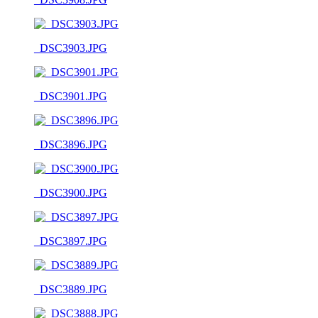
_DSC3903.JPG
_DSC3901.JPG
_DSC3896.JPG
_DSC3900.JPG
_DSC3897.JPG
_DSC3889.JPG