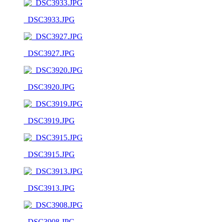
_DSC3933.JPG
_DSC3927.JPG
_DSC3920.JPG
_DSC3919.JPG
_DSC3915.JPG
_DSC3913.JPG
_DSC3908.JPG