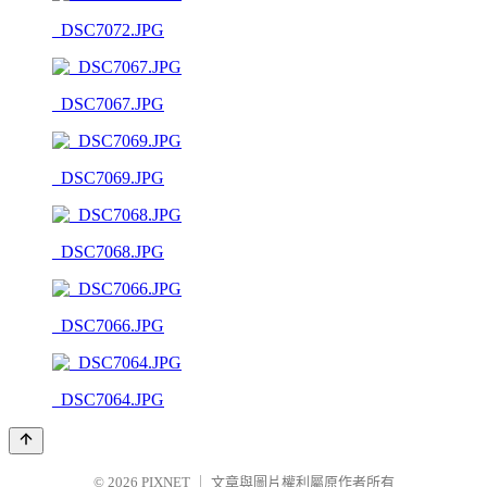
_DSC7072.JPG
_DSC7067.JPG
_DSC7069.JPG
_DSC7068.JPG
_DSC7066.JPG
_DSC7064.JPG
© 2026
PIXNET
｜
文章與圖片權利屬原作者所有