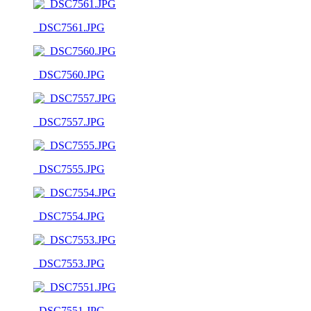
_DSC7561.JPG
_DSC7560.JPG
_DSC7557.JPG
_DSC7555.JPG
_DSC7554.JPG
_DSC7553.JPG
_DSC7551.JPG