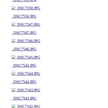
_DSC7550.JPG
_DSC7547.JPG
_DSC7546.JPG
_DSC7545.JPG
_DSC7544.JPG
_DSC7543.JPG