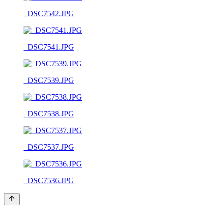
_DSC7542.JPG
_DSC7541.JPG
_DSC7539.JPG
_DSC7538.JPG
_DSC7537.JPG
_DSC7536.JPG