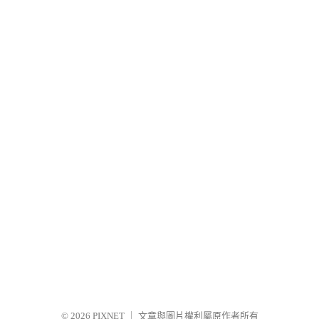
© 2026
PIXNET
｜
文章與圖片權利屬原作者所有