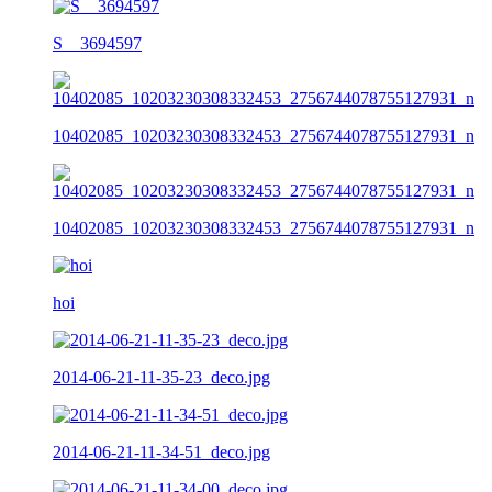
S__3694597
10402085_10203230308332453_2756744078755127931_n
10402085_10203230308332453_2756744078755127931_n
hoi
2014-06-21-11-35-23_deco.jpg
2014-06-21-11-34-51_deco.jpg