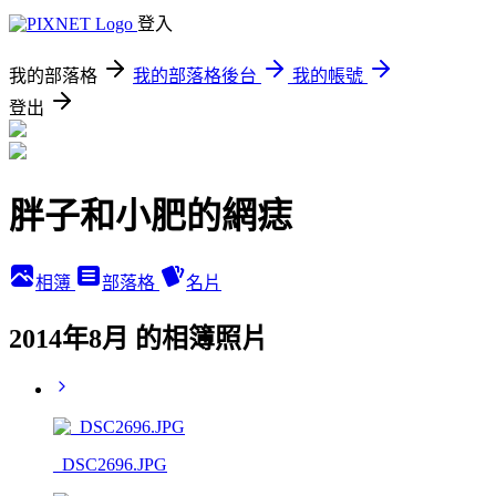
登入
我的部落格
我的部落格後台
我的帳號
登出
胖子和小肥的網痣
相簿
部落格
名片
2014年8月 的相簿照片
_DSC2696.JPG