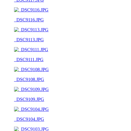
_DSC9116.JPG
_DSC9113.JPG
_DSC9111.JPG
_DSC9108.JPG
_DSC9109.JPG
_DSC9104.JPG