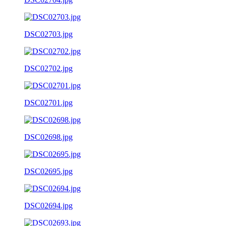
DSC02703.jpg
DSC02702.jpg
DSC02701.jpg
DSC02698.jpg
DSC02695.jpg
DSC02694.jpg