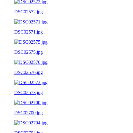
DSC02572.jpg
DSC02571.jpg
DSC02575.jpg
DSC02576.jpg
DSC02573.jpg
DSC02700.jpg
DSC02704.jpg