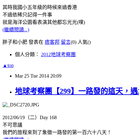
其時我國小五年級的時候來過香港
不過依稀只記得一件事
就是海洋公園看表演其他都忘光光(噗)
(繼續閱讀...)
胖子和小肥 發表在
痞客邦
留言
(0)
人氣(
)
個人分類：
2012地球考察團
▲top
Mar
25
Tue
2014
20:09
地球考察團【299】一路發的這天，
2012/06/19（二）Day 168
不可思議
我們的旅程來到了象徵一路發的第一百六十八天！