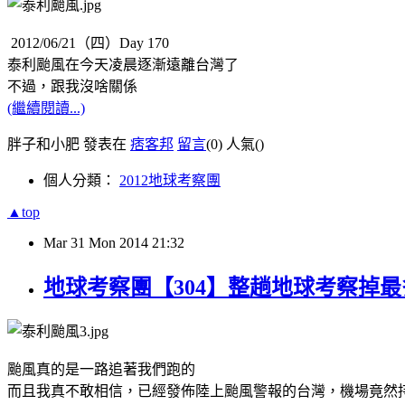
2012/06/21（四）Day 170
泰利颱風在今天凌晨逐漸遠離台灣了
不過，跟我沒啥關係
(繼續閱讀...)
胖子和小肥 發表在
痞客邦
留言
(0)
人氣(
)
個人分類：
2012地球考察團
▲top
Mar
31
Mon
2014
21:32
地球考察團【304】整趟地球考察掉
颱風真的是一路追著我們跑的
而且我真不敢相信，已經發佈陸上颱風警報的台灣，機場竟然