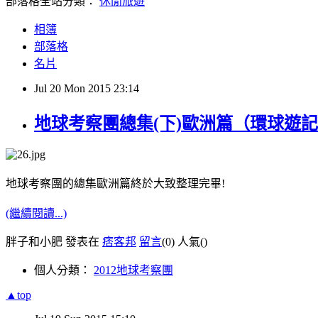
部落格全站分類：
休閒旅遊
相簿
部落格
名片
Jul
20
Mon
2015
23:14
地球考察團總集(下)歐洲篇（環球遊
地球考察團的總集歐洲篇終於大致整理完畢!
(繼續閱讀...)
胖子和小肥 發表在
痞客邦
留言
(0)
人氣(
)
個人分類：
2012地球考察團
▲top