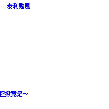
---泰利颱風
行程揪竟是～