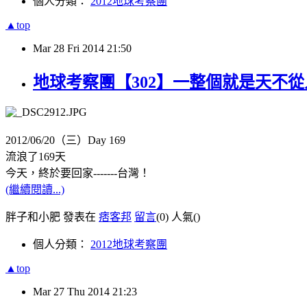
個人分類：
2012地球考察團
▲top
Mar
28
Fri
2014
21:50
地球考察團【302】一整個就是天不從
2012/06/20（三）Day 169
流浪了169天
今天，終於要回家-------台灣！
(繼續閱讀...)
胖子和小肥 發表在
痞客邦
留言
(0)
人氣(
)
個人分類：
2012地球考察團
▲top
Mar
27
Thu
2014
21:23