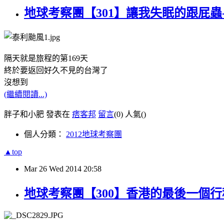
地球考察團【301】讓我失眠的跟屁蟲-
隔天就是旅程的第169天
終於要返回好久不見的台灣了
沒想到
(繼續閱讀...)
胖子和小肥 發表在
痞客邦
留言
(0)
人氣(
)
個人分類：
2012地球考察團
▲top
Mar
26
Wed
2014
20:58
地球考察團【300】香港的最後一個