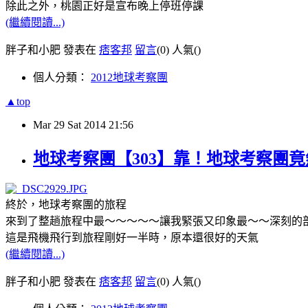
除此之外，桃園正好是宣布晚上停班停課
(繼續閱讀...)
胖子和小肥 發表在
痞客邦
留言
(0)
人氣(
)
個人分類：
2012地球考察團
▲top
Mar
29
Sat
2014
21:56
地球考察團【303】靠！地球考察團
終於，地球考察團的旅程
來到了整趟旅程中最～～～～～讓我緊張又印象最～～深刻的
這是飛機飛行到旅程剛好一半時，原本還很好的天氣
(繼續閱讀...)
胖子和小肥 發表在
痞客邦
留言
(0)
人氣(
)