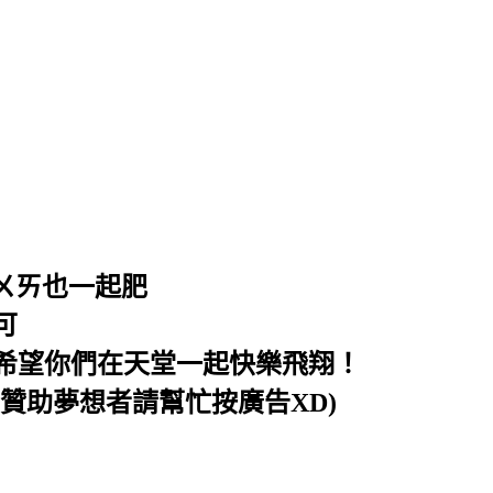
ㄨㄞ也一起肥
可
，希望你們在天堂一起快樂飛翔！
贊助夢想者請幫忙按廣告XD)