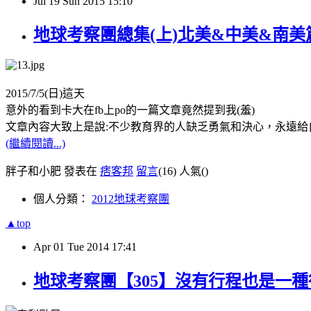
Jul
19
Sun
2015
15:10
地球考察團總集(上)北美&中美&南
2015/7/5(日)這天
意外的看到卡大在fb上po的一篇文章竟然提到我(羞)
文章內容大致上是說:不少教育界的人缺乏勇氣和決心，永遠給
(繼續閱讀...)
胖子和小肥 發表在
痞客邦
留言
(16)
人氣(
)
個人分類：
2012地球考察團
▲top
Apr
01
Tue
2014
17:41
地球考察團【305】沒有行程也是一種