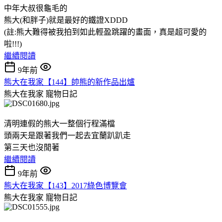
中年大叔很龜毛的
熊大(和胖子)就是最好的鐵證XDDD
(註:熊大難得被我拍到如此輕盈跳躍的畫面，真是超可愛的
啦!!!)
繼續閱讀
9年前
熊大在我家【144】帥熊的新作品出爐
熊大在我家
寵物日記
清明連假的熊大一整個行程滿檔
頭兩天是跟著我們一起去宜蘭趴趴走
第三天也沒閒著
繼續閱讀
9年前
熊大在我家【143】2017綠色博覽會
熊大在我家
寵物日記