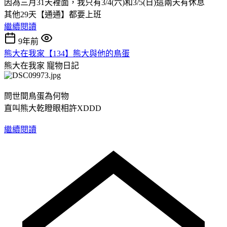
因為三月31天裡面，我只有3/4(六)和3/5(日)這兩天有休息
其他29天【通通】都要上班
繼續閱讀
9年前
熊大在我家【134】熊大與他的鳥蛋
熊大在我家
寵物日記
問世間鳥蛋為何物
直叫熊大乾瞪眼相許XDDD
繼續閱讀