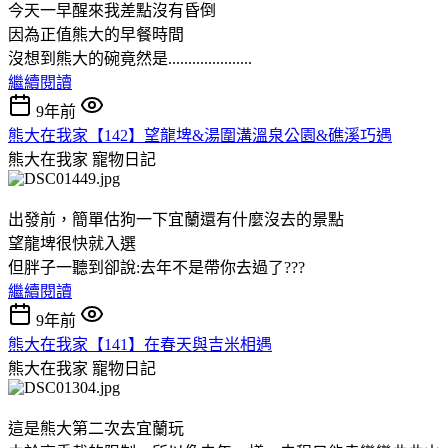
今天一早醒來我差點沒有昏倒
因為正值熊大的早餐時間
沒想到熊大的碗竟然是.....................
繼續閱讀
9年前
熊大在我家【142】望龍埤&湯圍溝溫泉公園&礁溪巧遇
熊大在我家
寵物日記
出發前，簡單估狗一下宜蘭還有什麼沒去的景點
望龍埤很快就入選
但胖子一聽到卻說:去年不是帶你去過了???
繼續閱讀
9年前
熊大在我家【141】在春天與吉米相遇
熊大在我家
寵物日記
這是熊大第二次去宜蘭玩