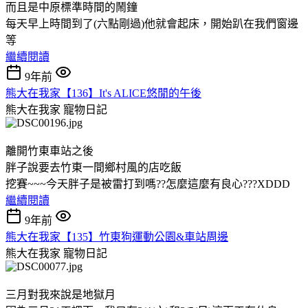
而且是中原標準時間的鬧鐘
每天早上時間到了(六點剛過)他就會起床，開始趴在我們窗邊
等
繼續閱讀
9年前
熊大在我家【136】It's ALICE悠閒的午後
熊大在我家
寵物日記
離開竹東車站之後
胖子說要去竹東一間鄉村風的店吃飯
挖賽~~~今天胖子是被雷打到嗎??怎麼這麼有良心???XDDD
繼續閱讀
9年前
熊大在我家【135】竹東狗運動公園&車站周邊
熊大在我家
寵物日記
三月對我來說是地獄月