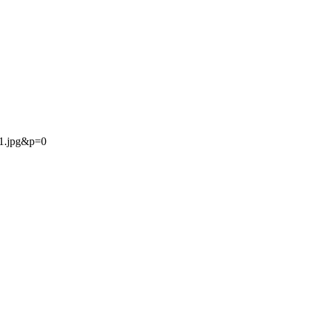
1.jpg&p=0