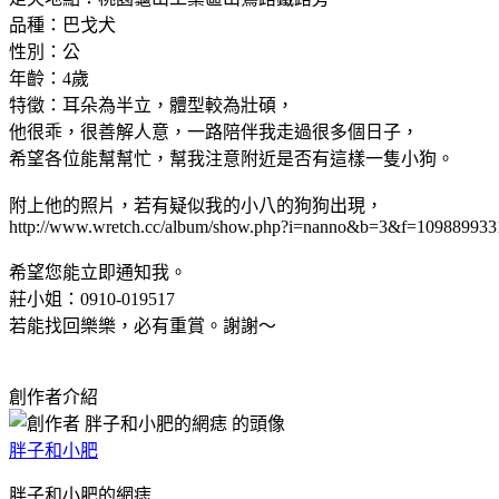
品種：巴戈犬
性別：公
年齡：4歲
特徵：耳朵為半立，體型較為壯碩，
他很乖，很善解人意，一路陪伴我走過很多個日子，
希望各位能幫幫忙，幫我注意附近是否有這樣一隻小狗。
附上他的照片，若有疑似我的小八的狗狗出現，
http://www.wretch.cc/album/show.php?i=nanno&b=3&f=109889933
希望您能立即通知我。
莊小姐：0910-019517
若能找回樂樂，必有重賞。謝謝～
創作者介紹
胖子和小肥
胖子和小肥的網痣