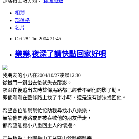
部落格全站分類：
休閒旅遊
相簿
部落格
名片
Oct
28
Thu
2004
21:45
樂樂,夜深了請快點回家好唄
我朋友的小八在2004/10/27凌晨12:30
從鐵門一鑽出去後就失去蹤影。
緊跟在後追出去時整條馬路都已經看不到他的影子勒。
即使剛剛在整條路上找了半小時，還是沒有辦法找回他。
希望各位能幫幫忙協助我尋找小八樂樂，
無論他是迷路或是被喜歡他的朋友借走，
都希望能讓小八重回主人的懷抱。
走失地點：桃園龜山工業區山鶯路鐵路旁