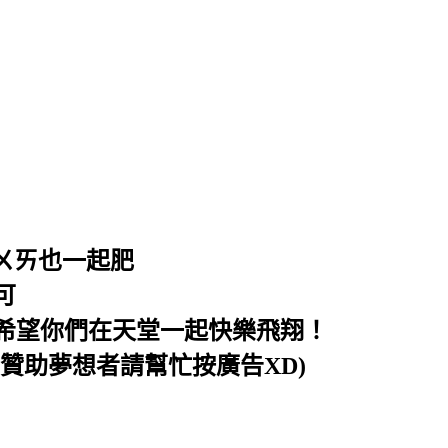
ㄨㄞ也一起肥
可
，希望你們在天堂一起快樂飛翔！
贊助夢想者請幫忙按廣告XD)